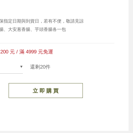
保指定日期與到貨日，若有不便，敬請見諒
腸、大安葱香腸、芋頭香腸各一包
200 元 / 滿 4999 元免運
還剩20件
立 即 購 買