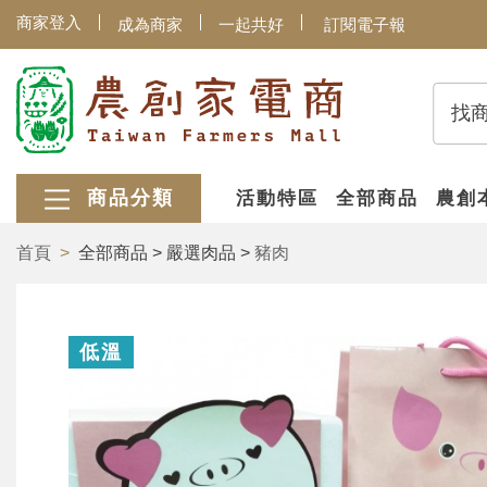
商家登入
成為商家
一起共好
訂閱電子報
找
商品分類
活動特區
全部商品
農創
首頁
全部商品 > 嚴選肉品 >
豬肉
低溫