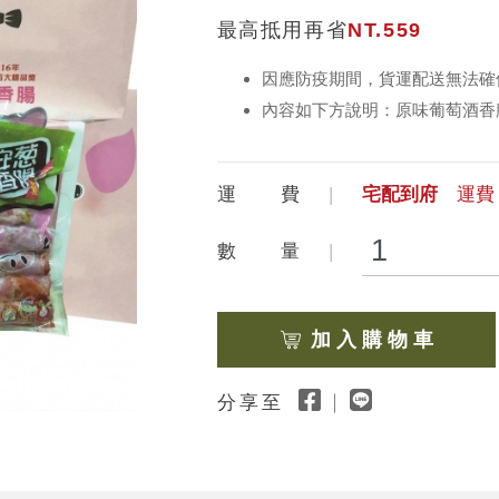
最高抵用再省
NT.559
因應防疫期間，貨運配送無法確
內容如下方說明：原味葡萄酒香
運 費
宅配到府
運費 
數 量
加 入 購 物 車
分享至