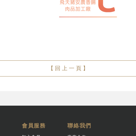
【 回 上 一 頁 】
會員服務
聯絡我們