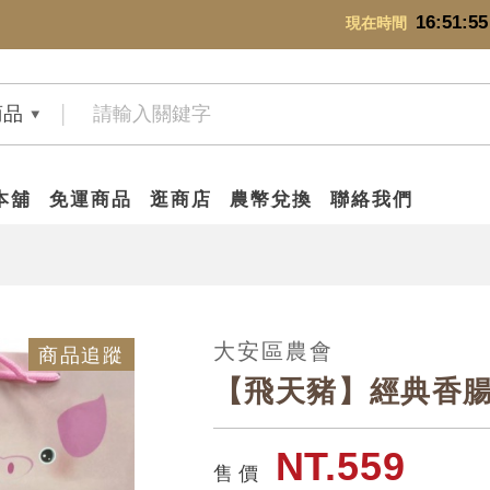
16:51:56
現在時間
商品
本舖
免運商品
逛商店
農幣兌換
聯絡我們
大安區農會
商品追蹤
【飛天豬】經典香
NT.559
售 價