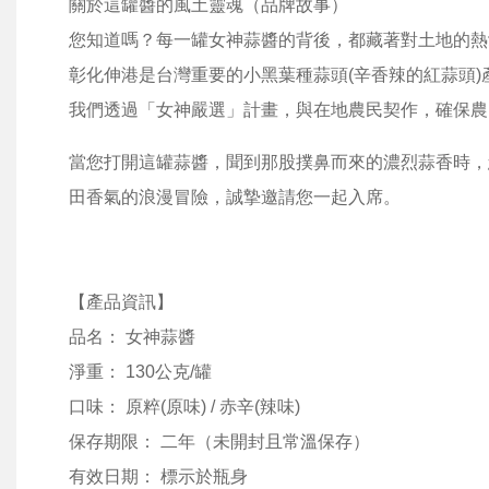
關於這罐醬的風土靈魂（品牌故事）
您知道嗎？每一罐女神蒜醬的背後，都藏著對土地的熱
彰化伸港是台灣重要的小黑葉種蒜頭(辛香辣的紅蒜頭)
我們透過「女神嚴選」計畫，與在地農民契作，確保農
當您打開這罐蒜醬，聞到那股撲鼻而來的濃烈蒜香時，
田香氣的浪漫冒險，誠摯邀請您一起入席。
【產品資訊】
品名： 女神蒜醬
淨重： 130公克/罐
口味： 原粹(原味) / 赤辛(辣味)
保存期限： 二年（未開封且常溫保存）
有效日期： 標示於瓶身