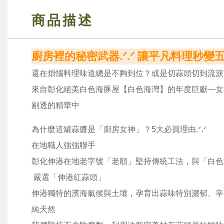
商品描述
廚房裡的秘密武器.ᐟ.ᐟ 讓平凡料理秒變五
還在煩惱料理味道總是不夠到位？或是切蒜頭切到流淚
來自彰化絕美白色海豚屋【白色海灣】的年度巨獻—女
剔透的精華中
為什麼這罐蒜醬是「廚房女神」？5大必買理由.ᐟ.ᐟ
在地職人強強聯手
彰化伸港在地老字號「老順」堅持傳統工法，與「白色
嚴選「伸港紅蒜頭」
伸港獨特的濱海氣候與土壤，孕育出蒜味特別濃郁、辛
純天然