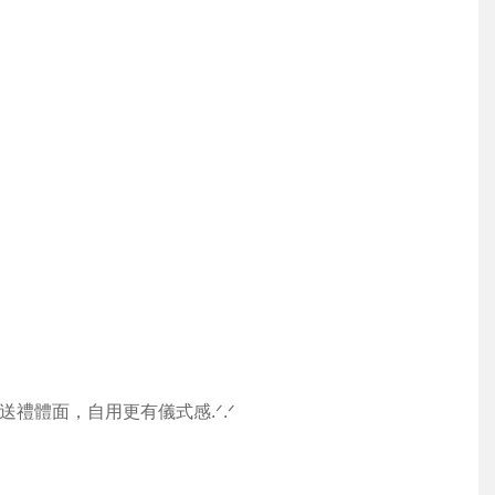
禮體面，自用更有儀式感.ᐟ.ᐟ