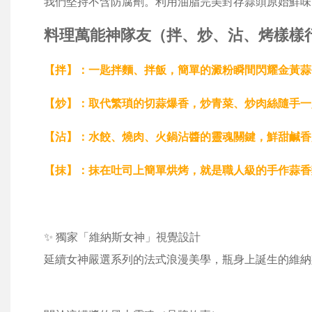
我們堅持不含防腐劑。利用油脂完美封存蒜頭原始鮮味
料理萬能神隊友（拌、炒、沾、烤樣樣
【拌】：一匙拌麵、拌飯，簡單的澱粉瞬間閃耀金黃蒜
【炒】：取代繁瑣的切蒜爆香，炒青菜、炒肉絲隨手一
【沾】：水餃、燒肉、火鍋沾醬的靈魂關鍵，鮮甜鹹香
【抹】：抹在吐司上簡單烘烤，就是職人級的手作蒜香
✨ 獨家「維納斯女神」視覺設計
延續女神嚴選系列的法式浪漫美學，瓶身上誕生的維納