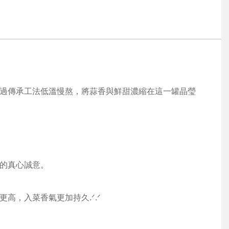
過傳承工法低溫慢熬，將蒜香與鮮甜濃縮在這一罐晶瑩
的真心誠意。
高，入菜香氣更加持久.ᐟ.ᐟ