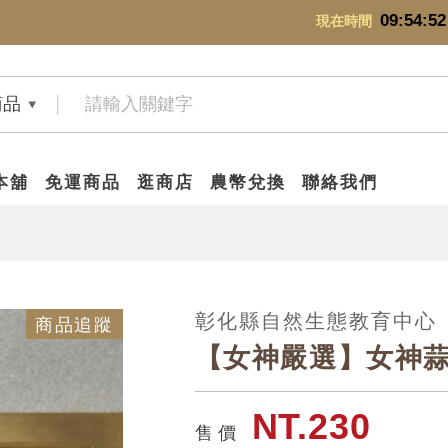
09:54:52
現在時間
商品
本舖
免運商品
逛商店
農幣兌換
聯絡我們
彰化縣自然生態教育中心
商品追蹤
【女神嚴選】女神蒜醬
NT.230
售 價