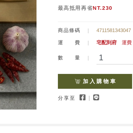
最高抵用再省
NT.230
商品條碼
4711581343047
運 費
宅配到府
運費 
數 量
加 入 購 物 車
分享至