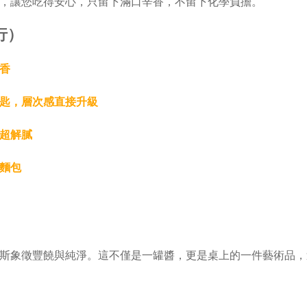
，讓您吃得安心，只留下滿口辛香，不留下化學負擔。
行）
香
匙，層次感直接升級
超解膩
麵包
斯象徵豐饒與純淨。這不僅是一罐醬，更是桌上的一件藝術品，送