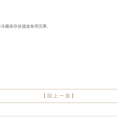
必冷藏保存並儘速食用完畢。
【 回 上 一 頁 】