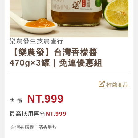
樂農發生技農產行
【樂農發】台灣香檬醬
470g×3罐 | 免運優惠組
推薦商品
NT.999
售 價
最高抵用再省
NT.999
台灣香檬醬｜清香酸甜