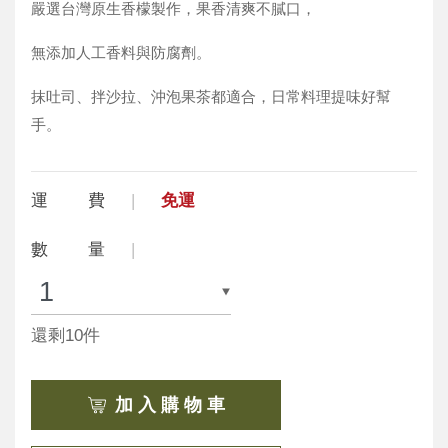
嚴選台灣原生香檬製作，果香清爽不膩口，
無添加人工香料與防腐劑。
抹吐司、拌沙拉、沖泡果茶都適合，日常料理提味好幫
手。
運 費
免運
數 量
還剩10件
加 入 購 物 車