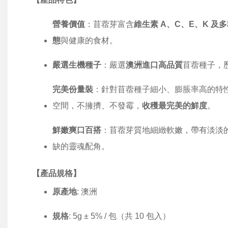
營養價值
：苜蓿芽富含
維生素 A、C、E、K 
態
與健康的食材。
嚴選生機種子
：嚴選
澳洲進口高品質
苜蓿種子，
完美份量裝
：針對苜蓿種子細小、膨脹率高的特
空間，不擁擠、不發霉，
收穫最完美的鮮度
。
鮮嫩爽口百搭
：苜蓿芽質地細緻軟嫩，帶有淡淡
缺的靈魂配角。
【產品規格】
原產地
: 澳洲
規格
: 5g ± 5% / 包（共 10 包入）