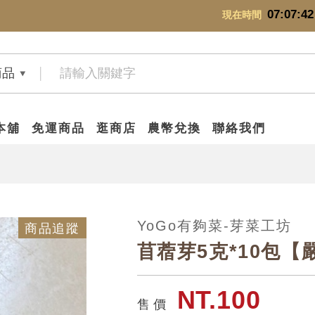
07:07:43
現在時間
商品
本舖
免運商品
逛商店
農幣兌換
聯絡我們
YoGo有夠菜-芽菜工坊
商品追蹤
苜蓿芽5克*10包
NT.100
售 價