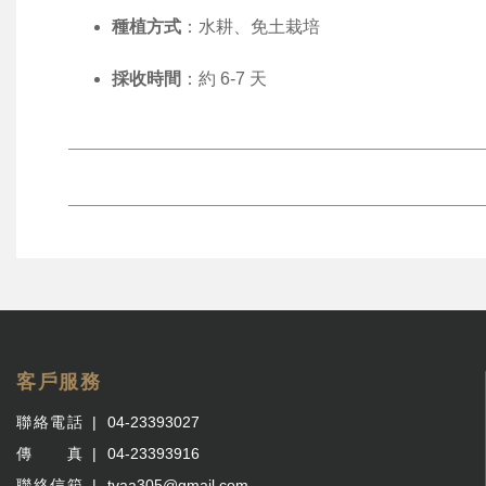
種植方式
：水耕、免土栽培
採收時間
：約 6-7 天
客戶服務
聯絡電話
04-23393027
傳 真
04-23393916
聯絡信箱
tvaa305@gmail.com