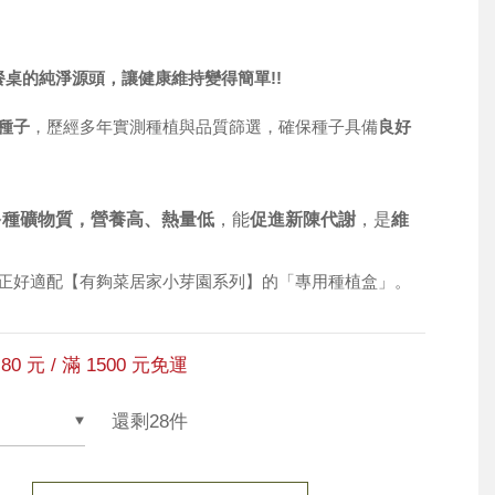
餐桌的純淨源頭，讓健康維持變得簡單!!
種子
，歷經多年實測種植與品質篩選，確保種子具備
良好
多種礦物質，
營養高、熱量低
，能
促進新陳代謝
，是
維
正好適配【有夠菜居家小芽園系列】的「專用種植盒」。
80 元 / 滿 1500 元免運
還剩28件