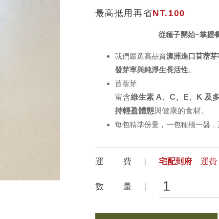
最高抵用再省
NT.100
從種子開始~掌握
我們嚴選高品質
澳洲進口苜蓿芽
發芽率與純淨生長活性
。
苜蓿芽
富含
維生素 A、C、E、K 及
持輕盈體態
與健康的食材。
每包精準份量，一包種植一盤，
運 費
宅配到府
運費 
數 量