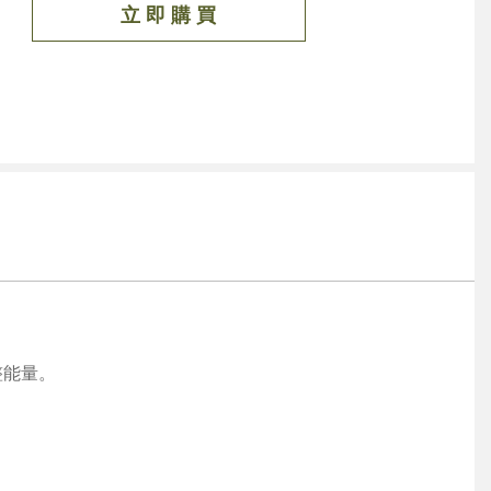
立 即 購 買
整能量。