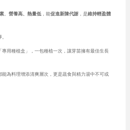
素
。
營養高、熱量低
，能
促進新陳代謝
，是
維持輕盈體
淨。
「專用種植盒」，一包種植一次，讓芽苗擁有最佳生長
都能為料理增添清爽層次，更是蔬食與精力湯中不可或