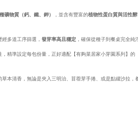
及多種礦物質（鈣、鐵、鉀）
，並含有豐富的
植物性蛋白質與活性酵
歷經多道工序篩選，
發芽率高且穩定
，確保從種子到餐桌完全純
性，精準設定每包份量，正好適配【有夠菜居家小芽園系列】的
的草本清香，無論是夾入三明治、苜蓿芽手捲、或是點綴沙拉，