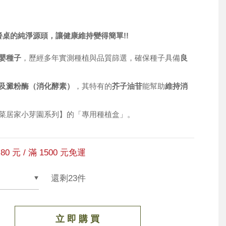
餐桌的純淨源頭，讓健康維持變得簡單!!
嬰種子
，歷經多年實測種植與品質篩選，確保種子具備
良
 及澱粉酶（消化酵素）
，其特有的
芥子油苷
能幫助
維持消
菜居家小芽園系列】的「專用種植盒」。
80 元 / 滿 1500 元免運
還剩23件
立 即 購 買