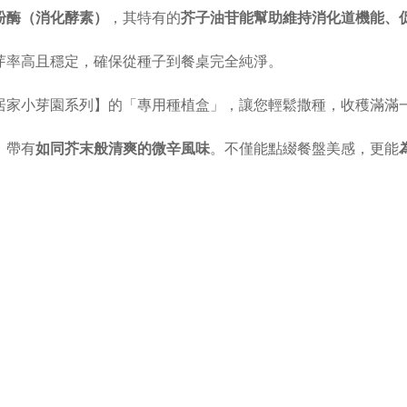
澱粉酶（消化酵素）
，其特有的
芥子油苷能幫助維持消化道機能、
芽率高且穩定，確保從種子到餐桌完全純淨。
居家小芽園系列】的「專用種植盒」，
讓您輕鬆撒種，收穫滿滿
，帶有
如同芥末般清爽的微辛風味
。不僅能點綴餐盤美感，更能