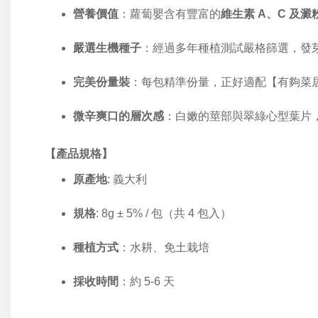
營養價值
：蘿蔔嬰含有豐富的
維生素 A、C 及
嚴選生機種子
：經過多年種植測試嚴格篩選，發
完美份量裝
：
每包精準份量，正好適配【有夠菜
微辛爽口的層次感
：白嫩的莖部與翠綠心型葉片
【產品規格】
原產地
: 義大利
規格
: 8g ± 5% / 包（共 4 包入）
種植方式
：水耕、免土栽培
採收時間
：約 5-6 天