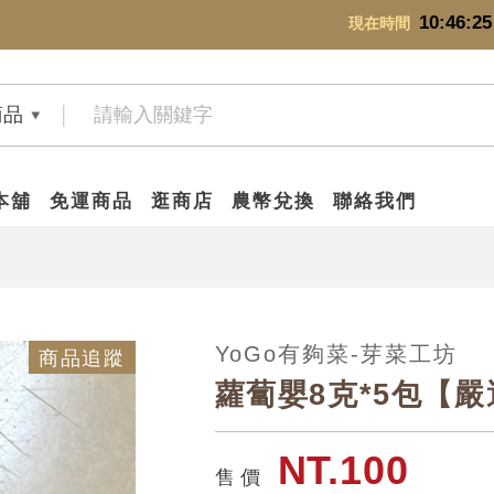
10:46:25
現在時間
商品
本舖
免運商品
逛商店
農幣兌換
聯絡我們
YoGo有夠菜-芽菜工坊
商品追蹤
蘿蔔嬰8克*5包【
NT.100
售 價