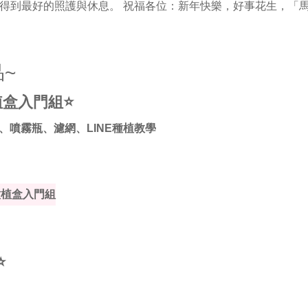
得到最好的照護與休息。 祝福各位：新年快樂，好事花生，「
~
植盒入門組⭐
、噴霧瓶、濾網、LINE種植教學
種植盒入門組
⭐