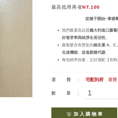
最高抵用再省
NT.100
從種子開始~掌握
我們嚴選高品質
義大利進口蘿蔔
好發芽率與純淨生長活性
。
蘿蔔嬰含有豐富的
維生素 A、C
化道機能、促進新陳代謝
。
每包精準份量，正好適配【有夠
運 費
宅配到府
運費 
數 量
加 入 購 物 車