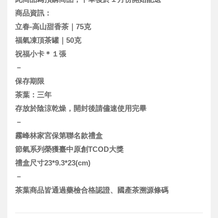
商品資訊：
立春-高山甜香茶｜75克
福氣凍頂茶罐｜50克
祝福小卡＊１張
－
保存期限
茶葉：三年
存放於陰涼乾燥，開封後請儘速使用完畢
－
霧峰林家宮保第聯名款禮盒
節氣系列榮獲臺中原創TCOD大獎
禮盒尺寸23*9.3*23(cm)
－
茶葉商品皆通過藥檢合格認證、國產茶溯源條碼