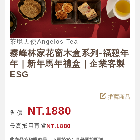
茶境天使Angelos Tea
霧峰林家花窗木盒系列-福憩年
年｜新年馬年禮盒｜企業客製
ESG
推薦商品
NT.1880
售 價
最高抵用再省
NT.1880
此商品為預購商品，下單後於１月份開始配送