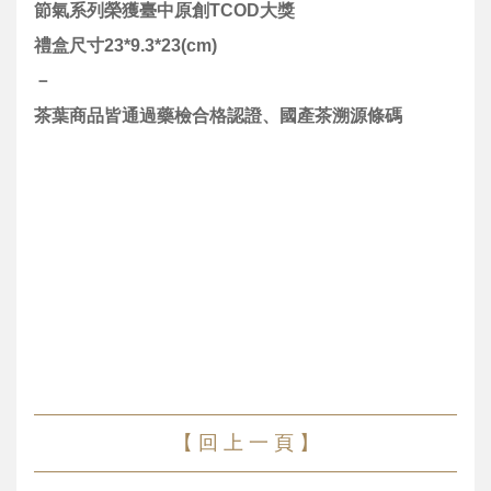
節氣系列榮獲臺中原創TCOD大獎
禮盒尺寸23*9.3*23(cm)
－
茶葉商品皆通過藥檢合格認證、國產茶溯源條碼
【 回 上 一 頁 】