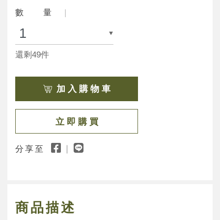
數 量
還剩49件
加 入 購 物 車
立 即 購 買
分享至
商品描述