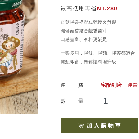
最高抵用再省
NT.280
香菇拌醬搭配豆乾慢火熬製
濃郁菇香結合鹹香醬汁
口感豐富、有料更滿足
一醬多用，拌飯、拌麵、拌菜都適合
開瓶即食，輕鬆讓料理升級
運 費
宅配到府
運費 
數 量
加 入 購 物 車