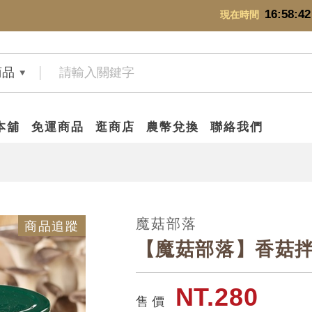
16:58:42
現在時間
商品
本舖
免運商品
逛商店
農幣兌換
聯絡我們
魔菇部落
商品追蹤
【魔菇部落】香菇
NT.280
售 價