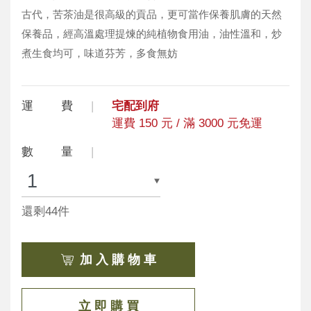
古代，苦茶油是很高級的貢品，更可當作保養肌膚的天然
保養品，經高溫處理提煉的純植物食用油，油性溫和，炒
煮生食均可，味道芬芳，多食無妨
運 費
宅配到府
運費 150 元 / 滿 3000 元免運
數 量
還剩44件
加 入 購 物 車
立 即 購 買