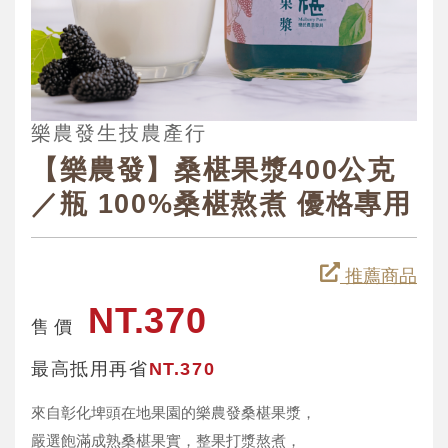
樂農發生技農產行
【樂農發】桑椹果漿400公克
／瓶 100%桑椹熬煮 優格專用
推薦商品
NT.370
售 價
最高抵用再省
NT.370
來自彰化埤頭在地果園的樂農發桑椹果漿，
嚴選飽滿成熟桑椹果實，整果打漿熬煮，