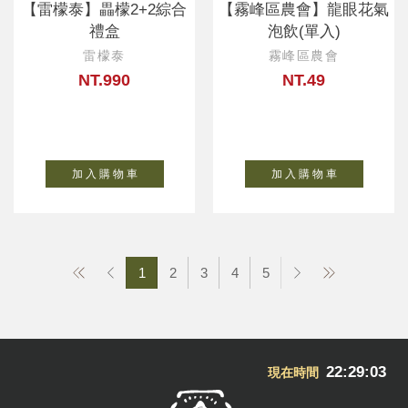
【雷檬泰】畾檬2+2綜合
【霧峰區農會】龍眼花氣
禮盒
泡飲(單入)
雷檬泰
霧峰區農會
NT.990
NT.49
加 入 購 物 車
加 入 購 物 車
1
2
3
4
5
22:29:04
現在時間