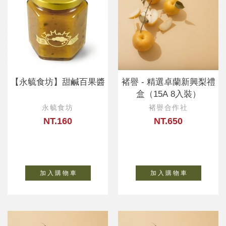
【永毓食坊】甜鹹百果醬
褚譽 - 精選卓蘭新興梨禮
盒（15A 8入裝）
永毓食坊
褚譽合作社
NT.160
NT.650
加 入 購 物 車
加 入 購 物 車