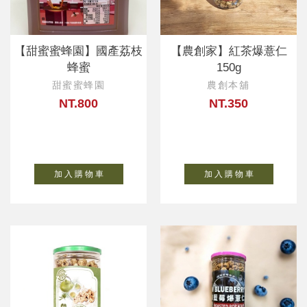
【甜蜜蜜蜂園】國產荔枝
【農創家】紅茶爆薏仁
蜂蜜
150g
甜蜜蜜蜂園
農創本舖
NT.800
NT.350
加 入 購 物 車
加 入 購 物 車