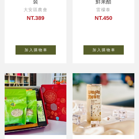
裝
鮮果醋
大安區農會
雷檬泰
NT.389
NT.450
加 入 購 物 車
加 入 購 物 車