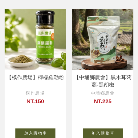
【樸作農場】檸檬羅勒粉
【中埔鄉農會】黑木耳蒟
蒻-黑胡椒
樸作農場
中埔鄉農會
NT.150
NT.225
加 入 購 物 車
加 入 購 物 車