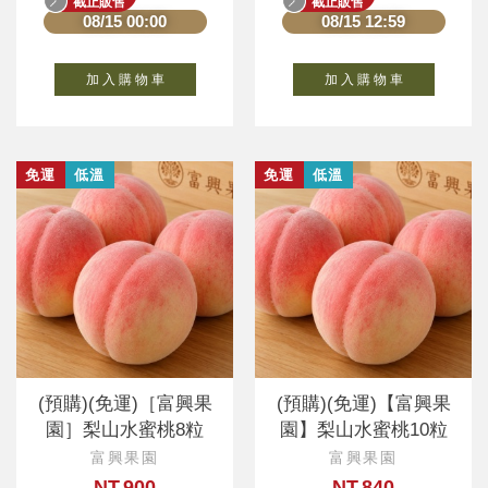
截止販售
截止販售
08/15 00:00
08/15 12:59
加 入 購 物 車
加 入 購 物 車
免運
低溫
免運
低溫
(預購)(免運)［富興果
(預購)(免運)【富興果
園］梨山水蜜桃8粒
園】梨山水蜜桃10粒
富興果園
富興果園
NT.900
NT.840