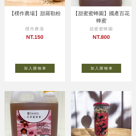
【樸作農場】甜羅勒粉
【甜蜜蜜蜂園】國產百花
蜂蜜
樸作農場
甜蜜蜜蜂園
NT.150
NT.800
加 入 購 物 車
加 入 購 物 車