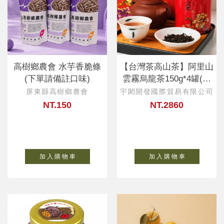
高樹鄉農會 水芋香脆條
【台灣茶高山茶】阿里山
(下單請備註口味)
雲霧烏龍茶150g*4罐(禮
品袋)
屏東縣高樹鄉農會
宇閎開發國際貿易有限公司
NT.150
NT.2860
加 入 購 物 車
加 入 購 物 車