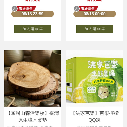
截止販售
截止販售
08/15 23:59
08/15 00:00
加 入 購 物 車
加 入 購 物 車
【頭嵙山森活樂校】臺灣
【洪家芭樂】芭樂檸檬
原生樟木桌墊
QQ凍