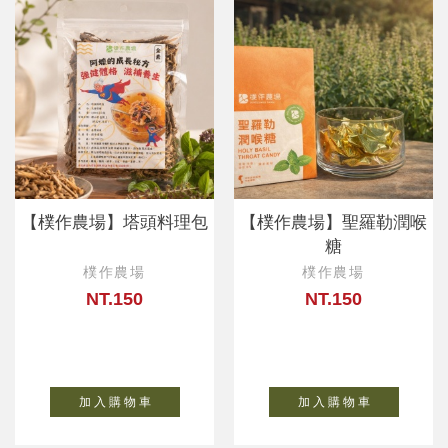
【樸作農場】塔頭料理包
【樸作農場】聖羅勒潤喉
糖
樸作農場
樸作農場
NT.150
NT.150
加 入 購 物 車
加 入 購 物 車