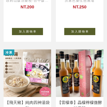
頭嵙山森活樂校-台中森活
洪家芭樂生態農場
小物
NT.200
NT.250
加 入 購 物 車
加 入 購 物 車
冷凍
【飛天豬】純肉四神湯袋
【雷檬泰】畾檬檸檬微酵