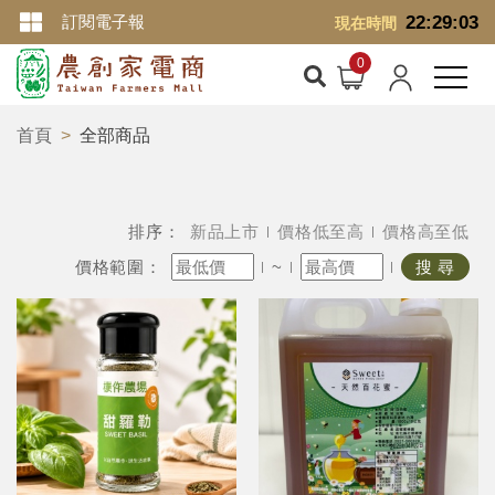
訂閱電子報
22:29:04
現在時間
首頁
全部商品
排序：
新品上市
價格低至高
價格高至低
價格範圍：
~
搜 尋