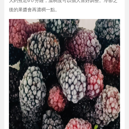
大約煮近6０分鐘，濃稠度可以個人喜好調整。冷卻之
後的果醬會再濃稠一點。