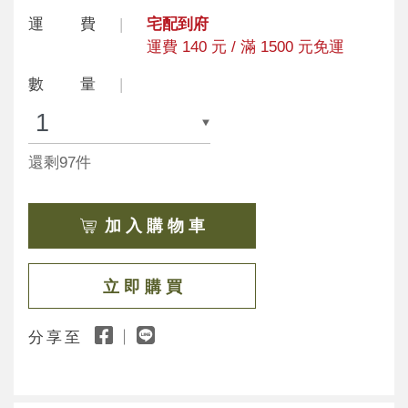
運 費
宅配到府
運費 140 元 / 滿 1500 元免運
數 量
還剩97件
加 入 購 物 車
立 即 購 買
分享至