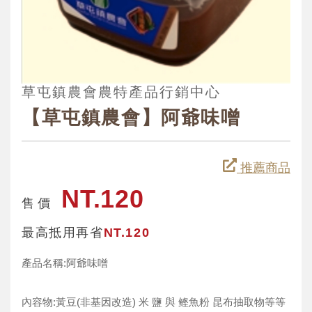
草屯鎮農會農特產品行銷中心
【草屯鎮農會】阿爺味噌
推薦商品
NT.120
售 價
最高抵用再省
NT.120
產品名稱:阿爺味噌
內容物:黃豆(非基因改造) 米 鹽 與 鲣魚粉 昆布抽取物等等