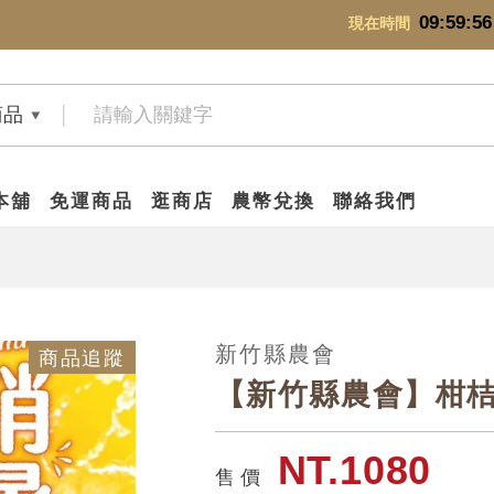
09:59:56
現在時間
商品
本舖
免運商品
逛商店
農幣兌換
聯絡我們
新竹縣農會
商品追蹤
【新竹縣農會】柑桔氣
NT.1080
售 價