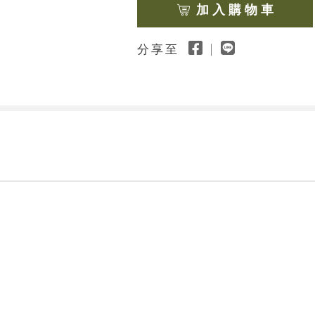
加 入 購 物 車
分享至