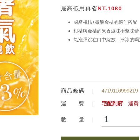
最高抵用再省
NT.1080
國產柑桔+微酸金桔的絕佳搭配
柑桔與金桔的果香滋味衝擊味蕾
氣泡彈跳在口中綻放，冰冰的喝清
商品條碼
4719116999219
運 費
宅配到府
運費 
數 量