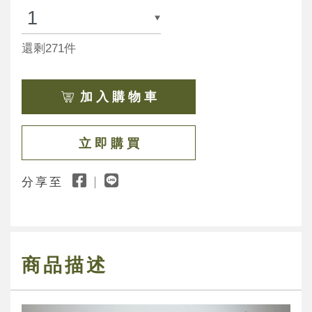
還剩271件
加 入 購 物 車
立 即 購 買
分享至
商品描述