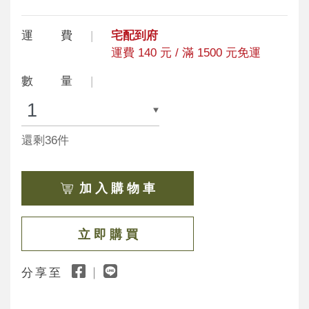
運 費
宅配到府
運費 140 元 / 滿 1500 元免運
數 量
還剩36件
加 入 購 物 車
立 即 購 買
分享至