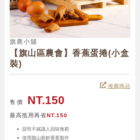
旗農小舖
【旗山區農會】香蕉蛋捲(小盒
裝)
推薦商品
NT.150
售 價
最高抵用再省
NT.150
甜而不膩讓人回味無窮
使用旗山新鮮香蕉製作