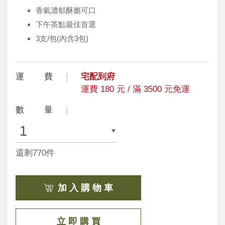
香氣濃郁酥脆可口
下午茶點最佳首選
3支/包(內含3包)
運 費
宅配到府
運費 180 元 / 滿 3500 元免運
數 量
還剩770件
加 入 購 物 車
立 即 購 買