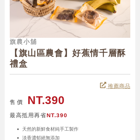
旗農小舖
【旗山區農會】好蕉情千層酥
禮盒
推薦商品
NT.390
售 價
最高抵用再省
NT.390
天然的新鮮食材純手工製作
淡香濃郁絕無添加