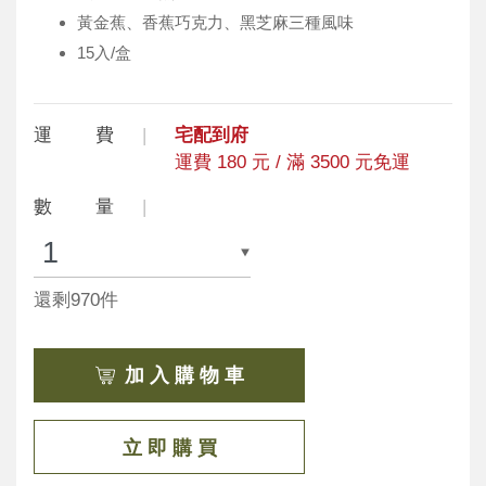
黃金蕉、香蕉巧克力、黑芝麻三種風味
15入/盒
運 費
宅配到府
運費 180 元 / 滿 3500 元免運
數 量
還剩970件
加 入 購 物 車
立 即 購 買