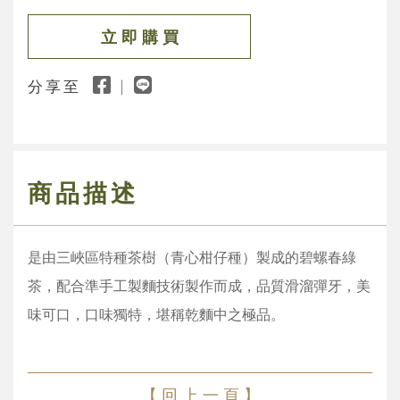
立 即 購 買
分享至
商品描述
是由三峽區特種茶樹（青心柑仔種）製成的碧螺春綠
茶，配合準手工製麵技術製作而成，品質滑溜彈牙，美
味可口，口味獨特，堪稱乾麵中之極品。
【 回 上 一 頁 】