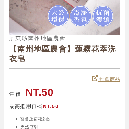
屏東縣南州地區農會
【南州地區農會】蓮霧花萃洗
衣皂
推薦商品
NT.50
售 價
最高抵用再省
NT.50
富含蓮霧花多酚
天然皂劑