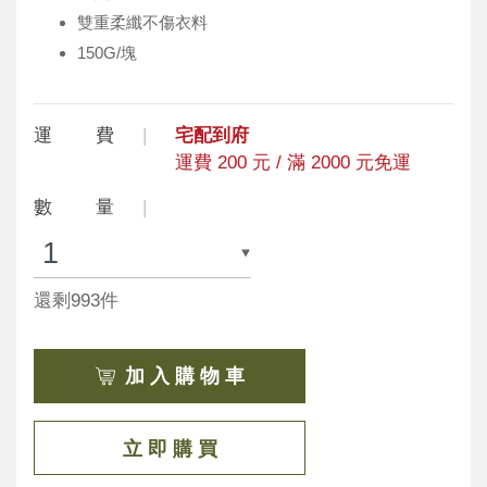
雙重柔纖不傷衣料
150G/塊
運 費
宅配到府
運費 200 元 / 滿 2000 元免運
數 量
還剩993件
加 入 購 物 車
立 即 購 買