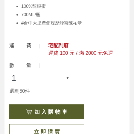
100%龍眼蜜
700ML/瓶
#台中大里產銷履歷蜂蜜陳祐堂
運 費
宅配到府
運費 100 元 / 滿 2000 元免運
數 量
還剩50件
加 入 購 物 車
立 即 購 買