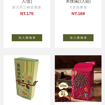
入/盒)
米撲滿(2入組)
新北市三峽區農會
大安區農會
NT.170
NT.169
加 入 購 物 車
加 入 購 物 車