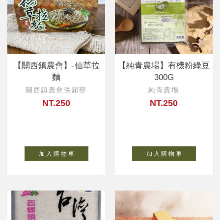
【關西鎮農會】-仙草拉
【純青農場】有機粉綠豆
麵
300G
關西鎮農會供銷部
純青農場
NT.250
NT.250
加 入 購 物 車
加 入 購 物 車