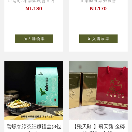
斗南町/斗南鎮農會官方直
宜蘭縣五結鄉農會
營
NT.180
NT.170
加 入 購 物 車
加 入 購 物 車
碧螺春綠茶細麵禮盒(3包
【飛天豬 】飛天豬 金磚