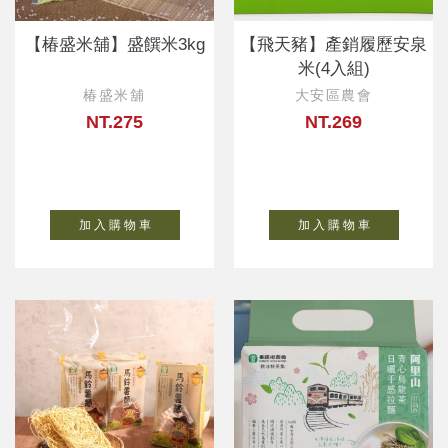
【椿盛米舖】盛饌米3kg
【飛天豬】產銷履歷安泉
米(4入組)
椿盛米舖
大安區農會
NT.275
NT.269
加 入 購 物 車
加 入 購 物 車