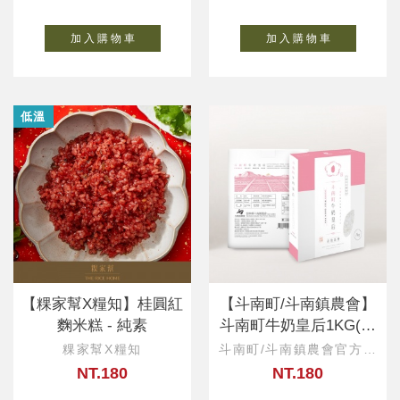
加 入 購 物 車
加 入 購 物 車
低溫
【粿家幫X糧知】桂圓紅
【斗南町/斗南鎮農會】
麴米糕 - 純素
斗南町牛奶皇后1KG(一
等米)
粿家幫X糧知
斗南町/斗南鎮農會官方直
營
NT.180
NT.180