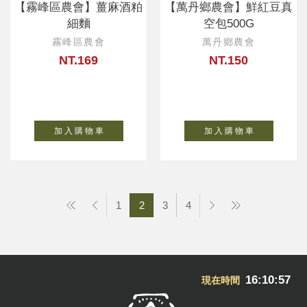
【霧峰區農會】薑麻酒粕
【萬丹鄉農會】鮮紅豆真
細麵
空包500G
霧峰區農會
萬丹鄉農會
NT.169
NT.150
加 入 購 物 車
加 入 購 物 車
1
2
3
4
16:10:58
現在時間