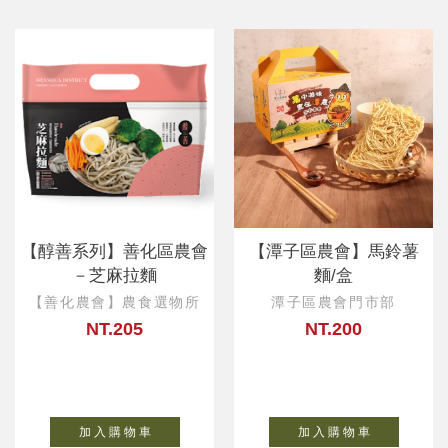
【醇善系列】善化區農會
【潭子區農會】馬鈴薯
－芝麻拉麵
麵/盒
【善化農會】農食選物所
潭子區農會門市部
NT.205
NT.200
加 入 購 物 車
加 入 購 物 車