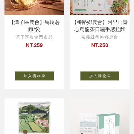
【潭子區農會】馬鈴薯
【番路鄉農會】阿里山青
麵/袋
心烏龍茶日曬手感拉麵
潭子區農會門市部
嘉義縣番路鄉農會
NT.259
NT.250
加 入 購 物 車
加 入 購 物 車