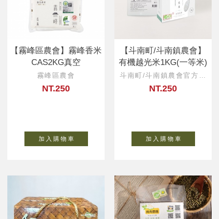
【霧峰區農會】霧峰香米
【斗南町/斗南鎮農會】
CAS2KG真空
有機越光米1KG(一等米)
霧峰區農會
斗南町/斗南鎮農會官方直
營
NT.250
NT.250
加 入 購 物 車
加 入 購 物 車