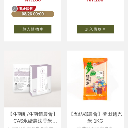
截止販售
08/26 00:00
加 入 購 物 車
加 入 購 物 車
【斗南町/斗南鎮農會】
【五結鄉農會】夢田越光
CAS永續農法香米
米 1KG
1KG(一等米)