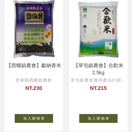
【西螺鎮農會】獻納香米
【草屯鎮農會】合歡米
2.5kg
雲林縣西螺鎮農會
草屯鎮農會農特產品行銷中
心
NT.230
NT.215
加 入 購 物 車
加 入 購 物 車