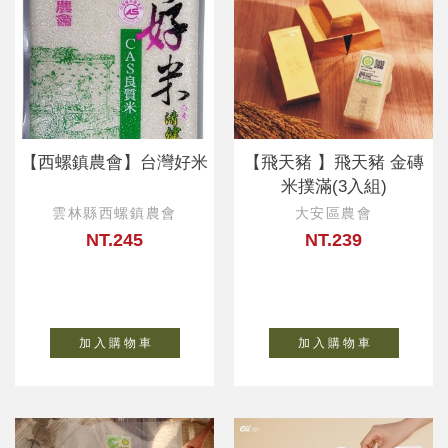
【西螺鎮農會】台灣好米
【飛天豬 】飛天豬 金磚
米撲滿(3入組)
雲林縣西螺鎮農會
大安區農會
NT.245
NT.239
加 入 購 物 車
加 入 購 物 車