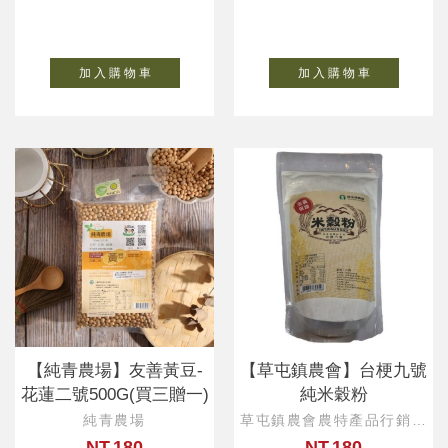
加 入 購 物 車
加 入 購 物 車
【純青農場】友善黃豆-
【草屯鎮農會】台梗九號
花蓮二號500G(買三贈一)
純米穀粉
純青農場
草屯鎮農會農特產品行銷中
心
NT.180
NT.180