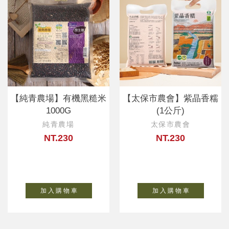
【純青農場】有機黑糙米
【太保市農會】紫晶香糯
1000G
(1公斤)
純青農場
太保市農會
NT.230
NT.230
加 入 購 物 車
加 入 購 物 車