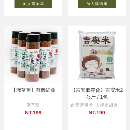
加 入 購 物 車
加 入 購 物 車
【淺草堂】有機紅藜
【吉安鄉農會】吉安米2
公斤 / 1包
淺草堂
吉安鄉農會-山海正甜吉製
冰所
NT.199
NT.190