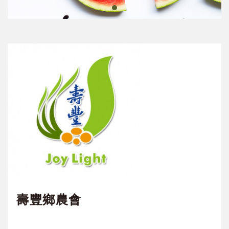
壽豐鄉農會