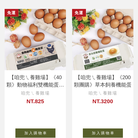
免運
免運
【咱兜ㄟ養雞場】《40
【咱兜ㄟ養雞場】《200
顆》動物福利雙機能蛋10
顆團購》草本飼養機能蛋
入X4盒
咱兜ㄟ養雞場
咱兜ㄟ養雞場
NT.825
NT.3200
加 入 購 物 車
加 入 購 物 車