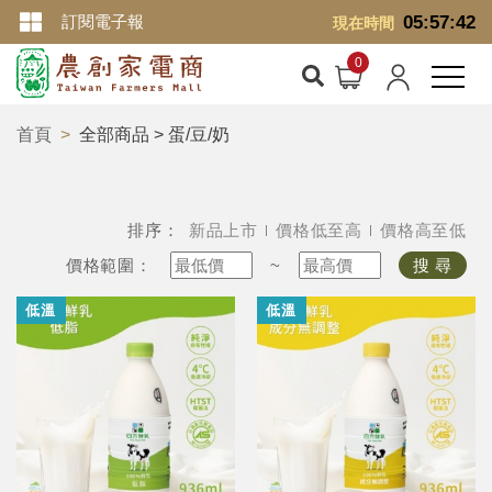
訂閱電子報
05:57:43
現在時間
首頁
全部商品 > 蛋/豆/奶
排序：
新品上市
價格低至高
價格高至低
價格範圍：
~
搜 尋
低溫
低溫