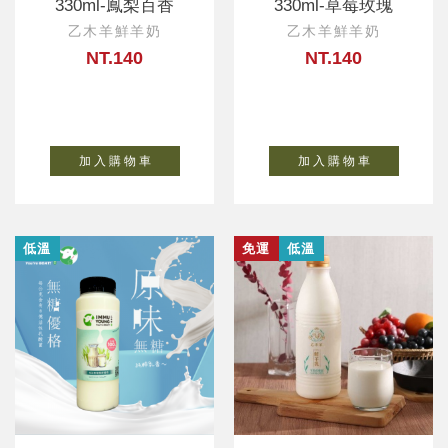
330ml-鳳梨百香
330ml-草莓玫瑰
乙木羊鮮羊奶
乙木羊鮮羊奶
NT.140
NT.140
加 入 購 物 車
加 入 購 物 車
低溫
免運
低溫