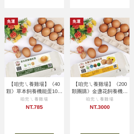
免運
免運
【咱兜ㄟ養雞場】《40
【咱兜ㄟ養雞場】《200
顆》草本飼養機能蛋10入
顆團購》金盞花飼養機能
X4盒
蛋
咱兜ㄟ養雞場
咱兜ㄟ養雞場
NT.785
NT.3000