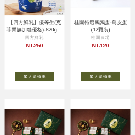
【四方鮮乳】優等生(克
桂園特選鵪鶉蛋-鳥皮蛋
菲爾無加糖優格)-820g (1
(12顆裝)
杯入)
四方鮮乳
桂園農場
NT.250
NT.120
加 入 購 物 車
加 入 購 物 車