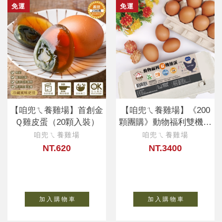
免運
免運
【咱兜ㄟ養雞場】首創金
【咱兜ㄟ養雞場】《200
Ｑ雞皮蛋（20顆入裝）
顆團購》動物福利雙機能
蛋
咱兜ㄟ養雞場
咱兜ㄟ養雞場
NT.620
NT.3400
加 入 購 物 車
加 入 購 物 車