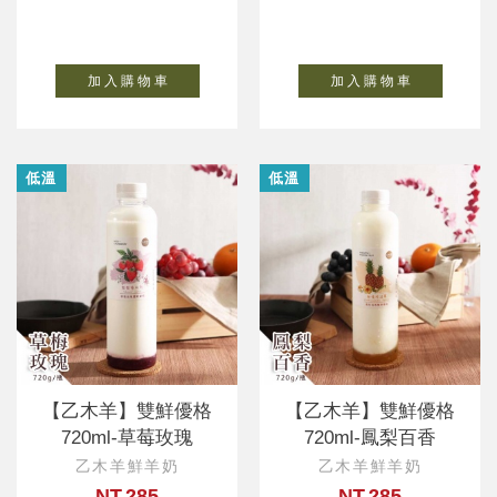
加 入 購 物 車
加 入 購 物 車
低溫
低溫
【乙木羊】雙鮮優格
【乙木羊】雙鮮優格
720ml-草莓玫瑰
720ml-鳳梨百香
乙木羊鮮羊奶
乙木羊鮮羊奶
NT.285
NT.285