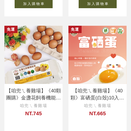
加 入 購 物 車
加 入 購 物 車
免運
免運
【咱兜ㄟ養雞場】《40顆
【咱兜ㄟ養雞場】《40
團購》金盞花飼養機能蛋
顆》富硒蛋(白殼)10入X4
10入X4盒
盒
咱兜ㄟ養雞場
咱兜ㄟ養雞場
NT.745
NT.665