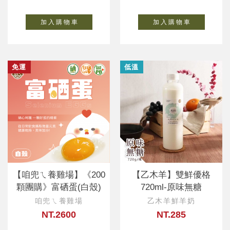
加 入 購 物 車
加 入 購 物 車
免運
低溫
【咱兜ㄟ養雞場】《200
【乙木羊】雙鮮優格
顆團購》富硒蛋(白殼)
720ml-原味無糖
咱兜ㄟ養雞場
乙木羊鮮羊奶
NT.2600
NT.285