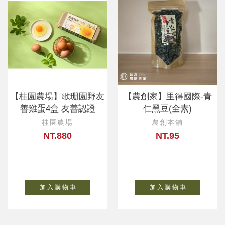
【桂園農場】歌珊園野友
【農創家】里得國際-青
善雞蛋4盒 友善認證
仁黑豆(全素)
桂園農場
農創本舖
NT.880
NT.95
加 入 購 物 車
加 入 購 物 車