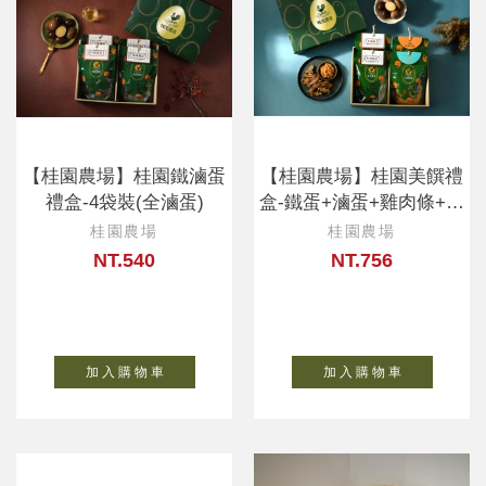
【桂園農場】桂園鐵滷蛋
【桂園農場】桂園美饌禮
禮盒-4袋裝(全滷蛋)
盒-鐵蛋+滷蛋+雞肉條+雞
肉鬆
桂園農場
桂園農場
NT.540
NT.756
加 入 購 物 車
加 入 購 物 車