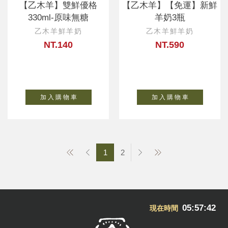
【乙木羊】雙鮮優格
【乙木羊】【免運】新鮮
330ml-原味無糖
羊奶3瓶
乙木羊鮮羊奶
乙木羊鮮羊奶
NT.140
NT.590
加 入 購 物 車
加 入 購 物 車
1
2
05:57:43
現在時間